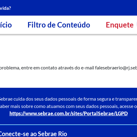
vida?
ício
Filtro de Conteúdo
Enquete
 problema, entre em contato através do e-mail
falesebraerio@rj.se
ebrae cuida dos seus dados pessoais de forma segura e transpare
aber mais sobre como atuamos com seus dados pessoais, acesse o
https://www.sebrae.com.br/sites/PortalSebrae/LGPD
Conecte-se ao Sebrae Rio