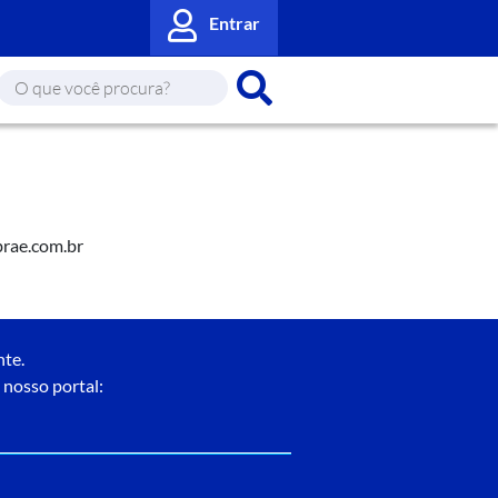
Entrar
brae.com.br
nte.
 nosso portal: