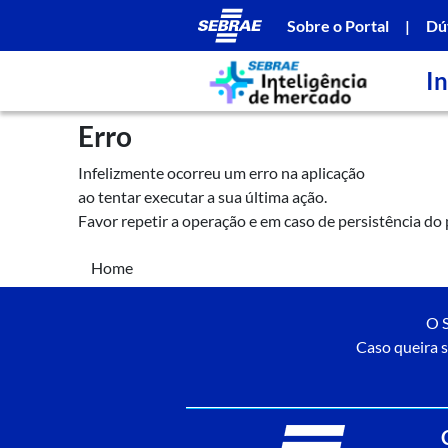
Sobre o Portal
|
Dú
In
Erro
Infelizmente ocorreu um erro na aplicação
ao tentar executar a sua última ação.
Favor repetir a operação e em caso de persistência do
Home
O S
Caso queira s