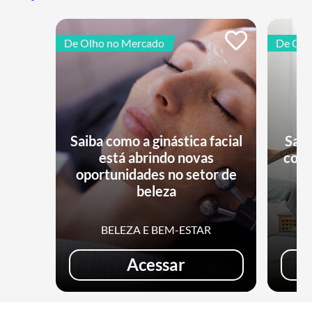
De Olho no Mercado
De Olh
Saiba como a ginástica facial
Saib
está abrindo novas
conq
oportunidades no setor de
beleza
BELEZA E BEM-ESTAR
Acessar