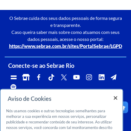
O Sebrae cuida dos seus dados pessoais de forma segura
e transparente.
Caso queira saber mais sobre como atuamos com seus
dados pessoais, acesse o nosso portal:
https://www.sebrae.com.br/sites/PortalSebrae/LGPD
Conecte-se ao Sebrae Rio
Aviso de Cookies
Telefone:
Whatsapp e Telegram:
Horário de atendimento:
0800 570 0800
(21)96576-7825
segunda a sexta, das 9h às 18h.
Nós usamos cookies e outras tecnologias semelhantes para
Ouvidoria:
CNPJ:
Email:
rj-ouvidoria@rj.sebrae.com.br
29.737.103/0001-10
falesebraerio@rj.sebrae.com.br
melhorar a sua experiência em nossos serviços, personalizar
publicidade e recomendar conteúdo de seu interesse. Ao utilizar
Sebrae Inteligência de Mercado
nossos serviços, você concorda com tal monitoramento descrito