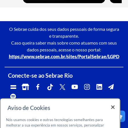
O Sebrae cuida dos seus dados pessoais de forma segura
e transparente.
Caso queira saber mais sobre como atuamos com seus
dados pessoais, acesse o nosso portal:
https://www.sebrae.com.br/sites/PortalSebrae/LGPD
Conecte-se ao Sebrae Rio
Aviso de Cookies
Telefone:
Whatsapp e Telegram:
Horário de atendimento:
0800 570 0800
(21)96576-7825
segunda a sexta, das 9h às 18h.
Nós usamos cookies e outras tecnologias semelhantes para
Ouvidoria:
CNPJ:
Email:
rj-ouvidoria@rj.sebrae.com.br
29.737.103/0001-10
falesebraerio@rj.sebrae.com.br
melhorar a sua experiência em nossos serviços, personalizar