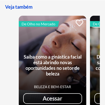
Veja também
De Olho no Mercado
De Olh
Saiba como a ginástica facial
Dia
está abrindo novas
sai
oportunidades no setor de
comé
beleza
BELEZA E BEM-ESTAR
Acessar