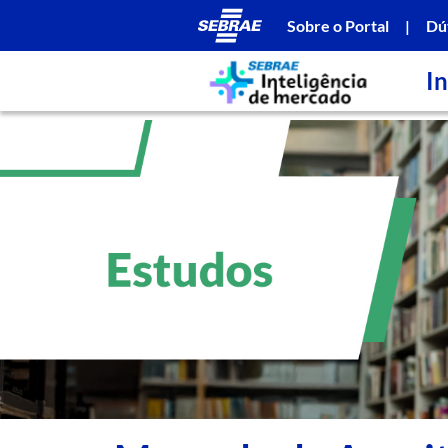
Sobre o Portal
|
Dú
In