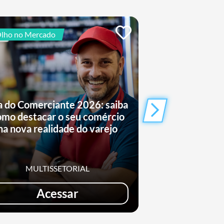
lho no Mercado
De Olho no Mercad
a do Comerciante 2026: saiba
Saiba como o
omo destacar o seu comércio
conquistand
na nova realidade do varejo
entret
MULTISSETORIAL
MULTIS
Acessar
Ac