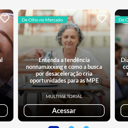
De Olho no Mercado
De O
al
Entenda a tendência
Di
nonnamaxxing e como a busca
c
e
por desaceleração cria
oportunidades para as MPE
MULTISSETORIAL
Acessar