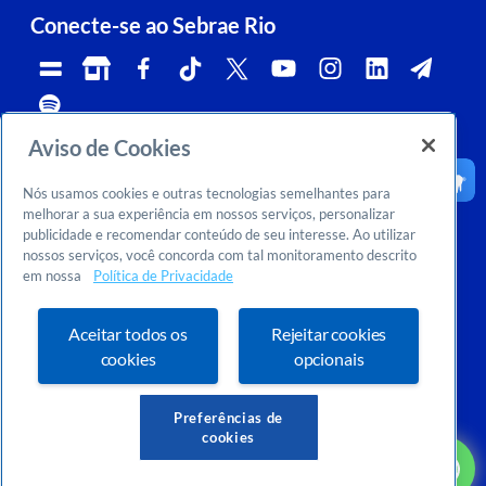
Conecte-se ao Sebrae Rio
Aviso de Cookies
Telefone:
Whatsapp e Telegram:
Horário de atendimento:
0800 570 0800
(21)96576-7825
segunda a sexta, das 9h às 18h.
Nós usamos cookies e outras tecnologias semelhantes para
Ouvidoria:
CNPJ:
Email:
rj-ouvidoria@rj.sebrae.com.br
29.737.103/0001-10
falesebraerio@rj.sebrae.com.br
melhorar a sua experiência em nossos serviços, personalizar
publicidade e recomendar conteúdo de seu interesse. Ao utilizar
Sebrae Inteligência de Mercado
nossos serviços, você concorda com tal monitoramento descrito
>
Sobre nós
em nossa
Política de Privacidade
>
Dúvidas? Consulte o FAQ
Ou entre em contato conosco:
inteligenciademercado@rj.sebrae.com.br
Aceitar todos os
Rejeitar cookies
cookies
opcionais
Preferências de
cookies