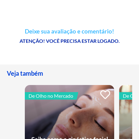
Deixe sua avaliação e comentário!
ATENÇÃO! VOCÊ PRECISA ESTAR LOGADO.
Veja também
De Olho no Mercado
De Olh