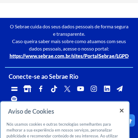
O Sebrae cuida dos seus dados pessoais de forma segura
e transparente.
Caso queira saber mais sobre como atuamos com seus
dados pessoais, acesse o nosso portal:
https://www.sebrae.com.br/sites/PortalSebrae/LGPD
Conecte-se ao Sebrae Rio
Aviso de Cookies
Telefone:
Whatsapp e Telegram:
Horário de atendimento:
0800 570 0800
(21)96576-7825
segunda a sexta, das 9h às 18h.
Nós usamos cookies e outras tecnologias semelhantes para
Ouvidoria:
CNPJ:
Email:
rj-ouvidoria@rj.sebrae.com.br
29.737.103/0001-10
falesebraerio@rj.sebrae.com.br
melhorar a sua experiência em nossos serviços, personalizar
publicidade e recomendar conteúdo de seu interesse. Ao utilizar
Sebrae Inteligência de Mercado