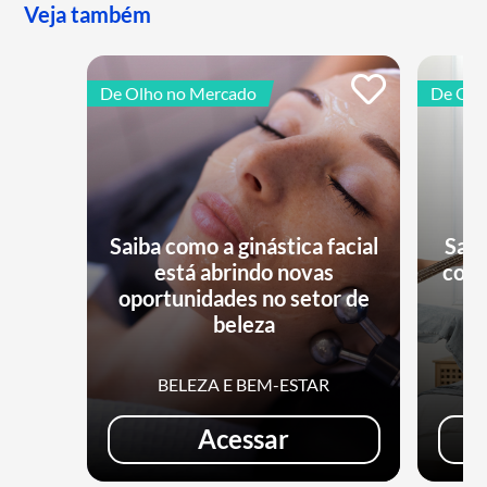
Veja também
De Olho no Mercado
De Olh
Saiba como a ginástica facial
Saib
está abrindo novas
conq
oportunidades no setor de
beleza
BELEZA E BEM-ESTAR
Acessar