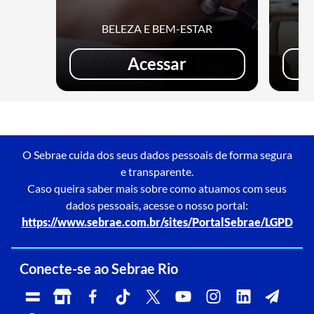
BELEZA E BEM-ESTAR
Acessar
O Sebrae cuida dos seus dados pessoais de forma segura
e transparente.
Caso queira saber mais sobre como atuamos com seus
dados pessoais, acesse o nosso portal:
https://www.sebrae.com.br/sites/PortalSebrae/LGPD
Conecte-se ao Sebrae Rio