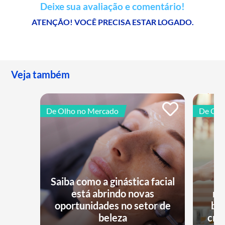
Deixe sua avaliação e comentário!
ATENÇÃO! VOCÊ PRECISA ESTAR LOGADO.
Veja também
De Olho no Mercado
De Olh
Saiba como a ginástica facial
está abrindo novas
no
oportunidades no setor de
bu
beleza
cri