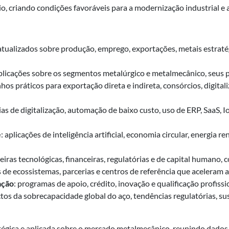
io, criando condições favoráveis para a modernização industrial e 
atualizados sobre produção, emprego, exportações, metais estraté
xplicações sobre os segmentos metalúrgico e metalmecânico, seus p
nhos práticos para exportação direta e indireta, consórcios, digita
gias de digitalização, automação de baixo custo, uso de ERP, SaaS, 
e
: aplicações de inteligência artificial, economia circular, energi
reiras tecnológicas, financeiras, regulatórias e de capital humano
 de ecossistemas, parcerias e centros de referência que aceleram a
ação
: programas de apoio, crédito, inovação e qualificação profissi
ctos da sobrecapacidade global do aço, tendências regulatórias, s
égica e aplicada sobre o mercado metalmecânico, reunindo dados, a