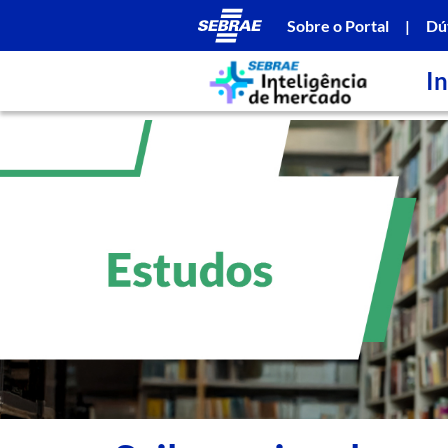
Sobre o Portal
|
Dú
In