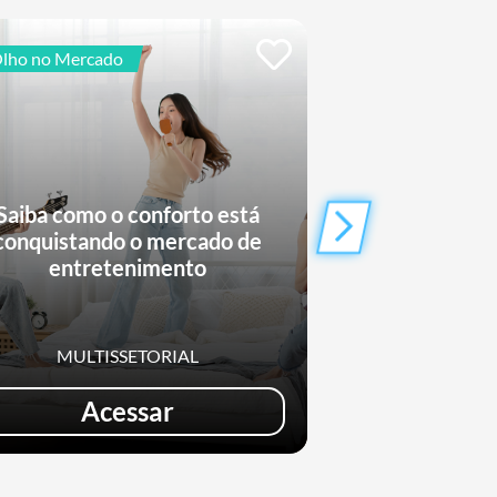
lho no Mercado
Relatórios de Intelig
Saiba como o conforto está
Turismo Acessí
conquistando o mercado de
oportunidade
entretenimento
neg
MULTISSETORIAL
TU
Acessar
Saib