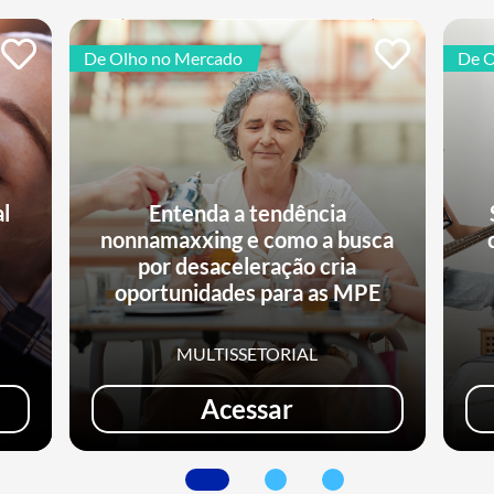
De Olho no Mercado
De O
al
Entenda a tendência
nonnamaxxing e como a busca
e
por desaceleração cria
oportunidades para as MPE
MULTISSETORIAL
Acessar