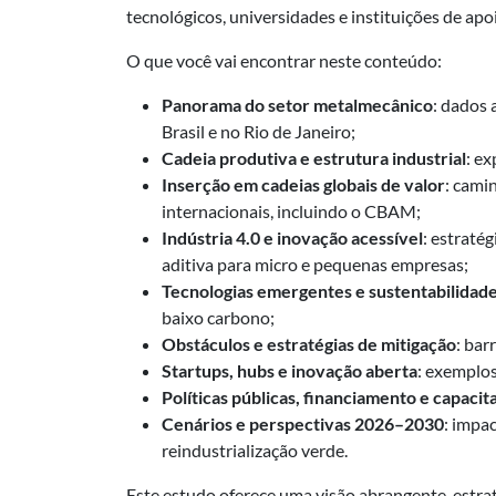
tecnológicos, universidades e instituições de apo
O que você vai encontrar neste conteúdo:
Panorama do setor metalmecânico
: dados 
Brasil e no Rio de Janeiro;
Cadeia produtiva e estrutura industrial
: e
Inserção em cadeias globais de valor
: cami
internacionais, incluindo o CBAM;
Indústria 4.0 e inovação acessível
: estraté
aditiva para micro e pequenas empresas;
Tecnologias emergentes e sustentabilidad
baixo carbono;
Obstáculos e estratégias de mitigação
: bar
Startups, hubs e inovação aberta
: exemplos
Políticas públicas, financiamento e capacit
Cenários e perspectivas 2026–2030
: impa
reindustrialização verde.
Este estudo oferece uma visão abrangente, estrat