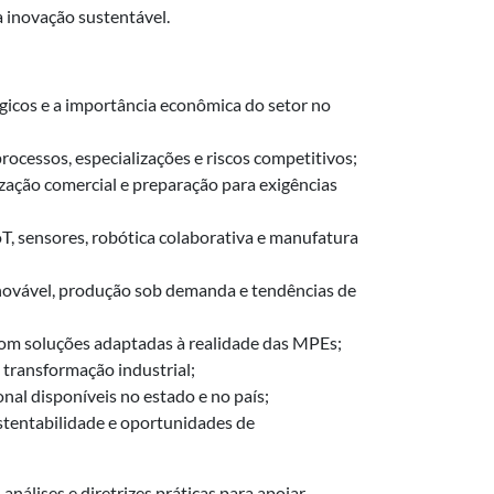
a inovação sustentável.
gicos e a importância econômica do setor no
rocessos, especializações e riscos competitivos;
lização comercial e preparação para exigências
IoT, sensores, robótica colaborativa e manufatura
a renovável, produção sob demanda e tendências de
, com soluções adaptadas à realidade das MPEs;
 transformação industrial;
onal disponíveis no estado e no país;
ustentabilidade e oportunidades de
nálises e diretrizes práticas para apoiar