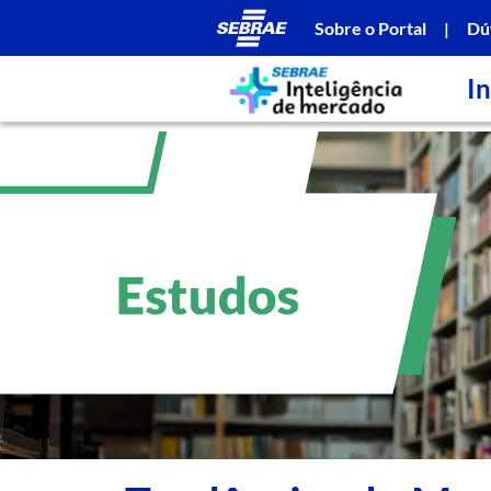
Sobre o Portal
|
Dú
In