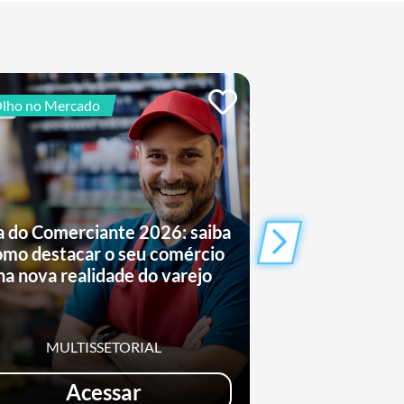
lho no Mercado
De Olho no Mercad
a do Comerciante 2026: saiba
Saiba como o
omo destacar o seu comércio
conquistand
na nova realidade do varejo
entret
MULTISSETORIAL
MULTIS
Acessar
Ac