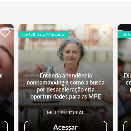
De Olho no Mercado
De O
al
Entenda a tendência
Di
nonnamaxxing e como a busca
c
e
por desaceleração cria
oportunidades para as MPE
MULTISSETORIAL
Acessar