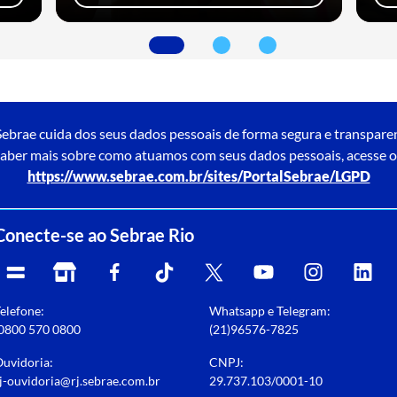
ebrae cuida dos seus dados pessoais de forma segura e transpare
aber mais sobre como atuamos com seus dados pessoais, acesse o
https://www.sebrae.com.br/sites/PortalSebrae/LGPD
Conecte-se ao Sebrae Rio
elefone:
Whatsapp e Telegram:
0800 570 0800
(21)96576-7825
uvidoria:
CNPJ:
j-ouvidoria@rj.sebrae.com.br
29.737.103/0001-10