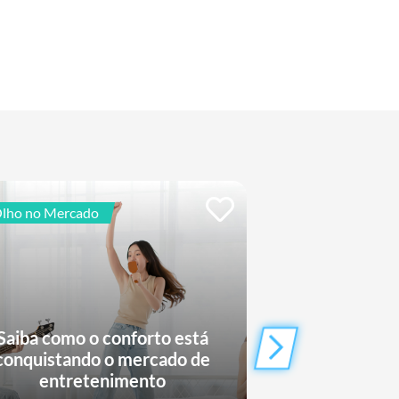
lho no Mercado
Relatórios de Intelig
Saiba como o conforto está
Rock in Rio:
conquistando o mercado de
tendências e 
entretenimento
pequeno