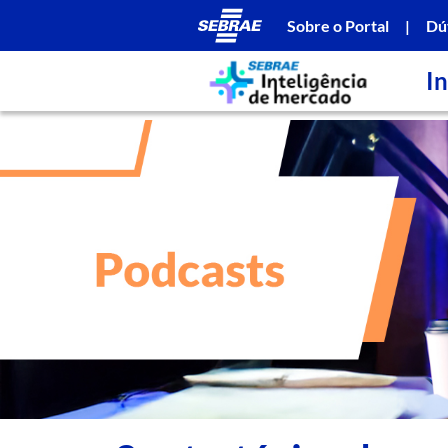
Sobre o Portal
|
Dú
In