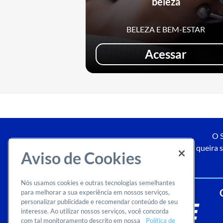
beleza
BELEZA E BEM-ESTAR
Acessar
O S
Caso queira s
Aviso de Cookies
Nós usamos cookies e outras tecnologias semelhantes
para melhorar a sua experiência em nossos serviços,
personalizar publicidade e recomendar conteúdo de seu
interesse. Ao utilizar nossos serviços, você concorda
com tal monitoramento descrito em nossa
Política de