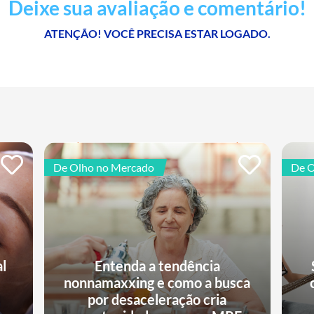
Deixe sua avaliação e comentário!
ATENÇÃO! VOCÊ PRECISA ESTAR LOGADO.
De Olho no Mercado
De O
al
Entenda a tendência
nonnamaxxing e como a busca
e
por desaceleração cria