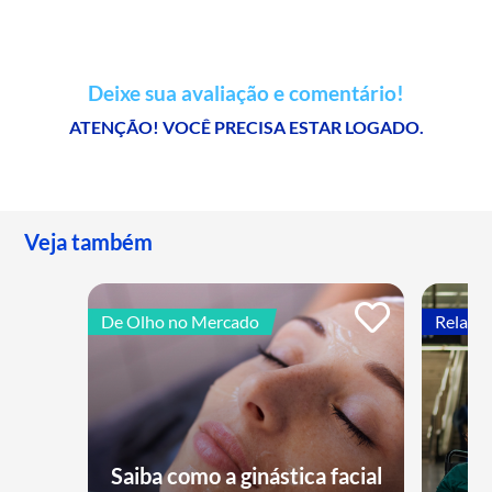
Deixe sua avaliação e comentário!
ATENÇÃO! VOCÊ PRECISA ESTAR LOGADO.
Veja também
De Olho no Mercado
Relatór
Saiba como a ginástica facial