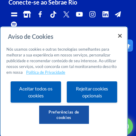
Conecte-se ao Sebrae Rio
Aviso de Cookies
Telefone:
Whatsapp e Telegram:
Horário de atendimento:
0800 570 0800
(21)96576-7825
segunda a sexta, das 9h às 18h.
Nós usamos cookies e outras tecnologias semelhantes para
Ouvidoria:
CNPJ:
Email:
rj-ouvidoria@rj.sebrae.com.br
29.737.103/0001-10
falesebraerio@rj.sebrae.com.br
melhorar a sua experiência em nossos serviços, personalizar
publicidade e recomendar conteúdo de seu interesse. Ao utilizar
Sebrae Inteligência de Mercado
nossos serviços, você concorda com tal monitoramento descrito
>
Sobre nós
em nossa
Política de Privacidade
>
Dúvidas? Consulte o FAQ
Ou entre em contato conosco:
inteligenciademercado@rj.sebrae.com.br
Aceitar todos os
Rejeitar cookies
cookies
opcionais
Preferências de
cookies
VOLTAR AO TOPO