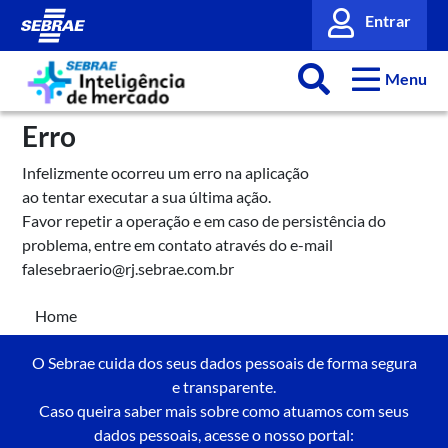
Entrar
Menu
Erro
Infelizmente ocorreu um erro na aplicação
ao tentar executar a sua última ação.
Favor repetir a operação e em caso de persistência do
problema, entre em contato através do e-mail
falesebraerio@rj.sebrae.com.br
Home
O Sebrae cuida dos seus dados pessoais de forma segura
e transparente.
Caso queira saber mais sobre como atuamos com seus
dados pessoais, acesse o nosso portal: