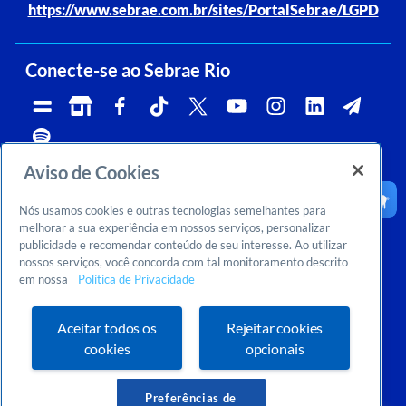
https://www.sebrae.com.br/sites/PortalSebrae/LGPD
Conecte-se ao Sebrae Rio
Aviso de Cookies
Telefone:
Whatsapp e Telegram:
Horário de atendimento:
0800 570 0800
(21)96576-7825
segunda a sexta, das 9h às 18h.
Nós usamos cookies e outras tecnologias semelhantes para
Ouvidoria:
CNPJ:
Email:
rj-ouvidoria@rj.sebrae.com.br
29.737.103/0001-10
falesebraerio@rj.sebrae.com.br
melhorar a sua experiência em nossos serviços, personalizar
publicidade e recomendar conteúdo de seu interesse. Ao utilizar
Sebrae Inteligência de Mercado
nossos serviços, você concorda com tal monitoramento descrito
>
Sobre nós
em nossa
Política de Privacidade
>
Dúvidas? Consulte o FAQ
Ou entre em contato conosco:
inteligenciademercado@rj.sebrae.com.br
Aceitar todos os
Rejeitar cookies
cookies
opcionais
Preferências de