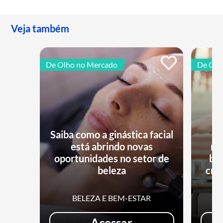
Veja também
De Olho no Mercado
De Olh
Saiba como a ginástica facial
está abrindo novas
no
oportunidades no setor de
bu
beleza
cri
BELEZA E BEM-ESTAR
Acessar