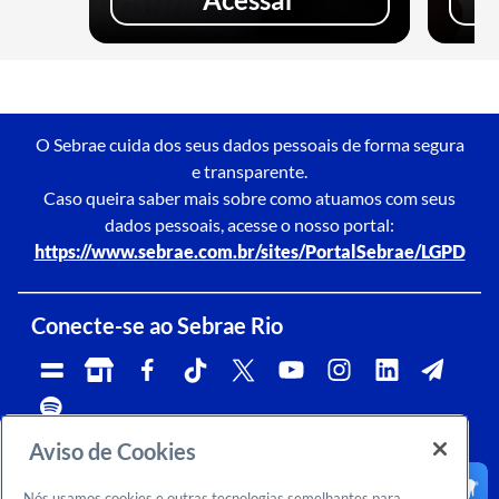
O Sebrae cuida dos seus dados pessoais de forma segura
e transparente.
Caso queira saber mais sobre como atuamos com seus
dados pessoais, acesse o nosso portal:
https://www.sebrae.com.br/sites/PortalSebrae/LGPD
Conecte-se ao Sebrae Rio
Aviso de Cookies
Telefone:
Whatsapp e Telegram:
Horário de atendimento:
0800 570 0800
(21)96576-7825
segunda a sexta, das 9h às 18h.
Nós usamos cookies e outras tecnologias semelhantes para
Ouvidoria:
CNPJ:
Email: