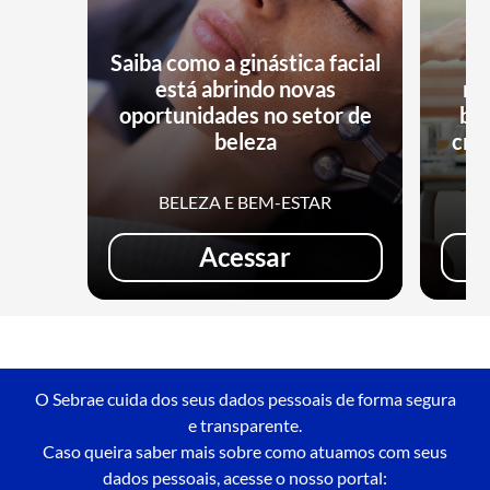
Saiba como a ginástica facial
está abrindo novas
no
oportunidades no setor de
bu
beleza
cri
BELEZA E BEM-ESTAR
Acessar
O Sebrae cuida dos seus dados pessoais de forma segura
e transparente.
Caso queira saber mais sobre como atuamos com seus
dados pessoais, acesse o nosso portal: