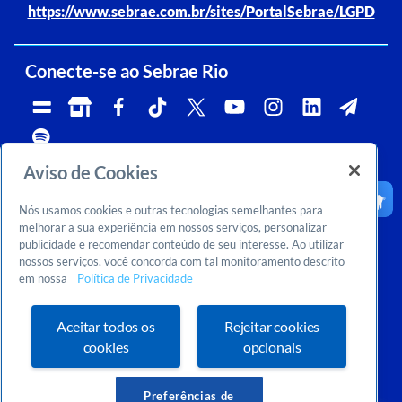
https://www.sebrae.com.br/sites/PortalSebrae/LGPD
Conecte-se ao Sebrae Rio
Aviso de Cookies
Telefone:
Whatsapp e Telegram:
Horário de atendimento:
0800 570 0800
(21)96576-7825
segunda a sexta, das 9h às 18h.
Nós usamos cookies e outras tecnologias semelhantes para
Ouvidoria:
CNPJ:
Email:
rj-ouvidoria@rj.sebrae.com.br
29.737.103/0001-10
falesebraerio@rj.sebrae.com.br
melhorar a sua experiência em nossos serviços, personalizar
publicidade e recomendar conteúdo de seu interesse. Ao utilizar
Sebrae Inteligência de Mercado
nossos serviços, você concorda com tal monitoramento descrito
>
Sobre nós
em nossa
Política de Privacidade
>
Dúvidas? Consulte o FAQ
Ou entre em contato conosco:
inteligenciademercado@rj.sebrae.com.br
Aceitar todos os
Rejeitar cookies
cookies
opcionais
Preferências de