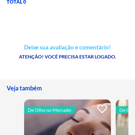
TOTAL 0
Deixe sua avaliação e comentário!
ATENÇÃO! VOCÊ PRECISA ESTAR LOGADO.
Veja também
De Olho no Mercado
De Olh