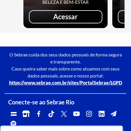
BELEZA E BEM-ESTAR
Acessar
O Sebrae cuida dos seus dados pessoais de forma segura
e transparente.
Caso queira saber mais sobre como atuamos com seus
dados pessoais, acesse o nosso portal:
https://www.sebrae.com.br/sites/PortalSebrae/LGPD
Conecte-se ao Sebrae Rio