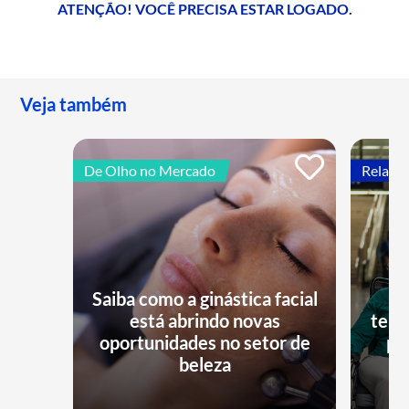
ATENÇÃO! VOCÊ PRECISA ESTAR LOGADO.
Veja também
De Olho no Mercado
Relatór
Saiba como a ginástica facial
está abrindo novas
tend
oportunidades no setor de
pa
beleza