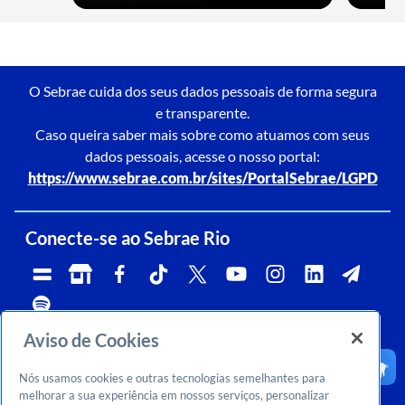
O Sebrae cuida dos seus dados pessoais de forma segura
e transparente.
Caso queira saber mais sobre como atuamos com seus
dados pessoais, acesse o nosso portal:
https://www.sebrae.com.br/sites/PortalSebrae/LGPD
Conecte-se ao Sebrae Rio
Aviso de Cookies
Telefone:
Whatsapp e Telegram:
Horário de atendimento:
0800 570 0800
(21)96576-7825
segunda a sexta, das 9h às 18h.
Nós usamos cookies e outras tecnologias semelhantes para
Ouvidoria:
CNPJ:
Email:
rj-ouvidoria@rj.sebrae.com.br
29.737.103/0001-10
falesebraerio@rj.sebrae.com.br
melhorar a sua experiência em nossos serviços, personalizar