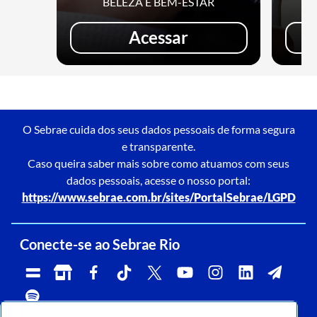
BELEZA E BEM-ESTAR
Acessar
O Sebrae cuida dos seus dados pessoais de forma segura
e transparente.
Caso queira saber mais sobre como atuamos com seus
dados pessoais, acesse o nosso portal:
https://www.sebrae.com.br/sites/PortalSebrae/LGPD
Conecte-se ao Sebrae Rio