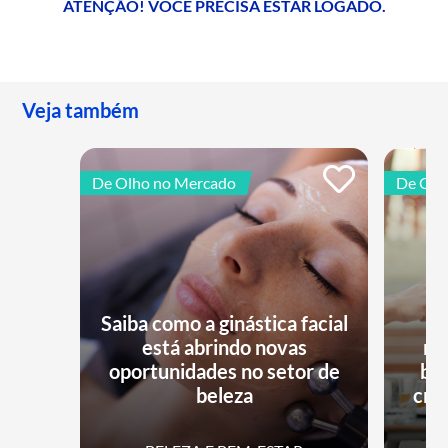
ATENÇÃO! VOCÊ PRECISA ESTAR LOGADO.
Veja também
De Olho no Mercado
De Olh
Saiba como a ginástica facial
está abrindo novas
no
oportunidades no setor de
bu
beleza
cri