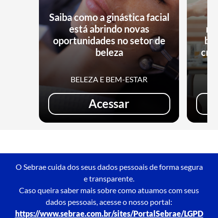
Saiba como a ginástica facial
está abrindo novas
no
oportunidades no setor de
bu
beleza
cri
BELEZA E BEM-ESTAR
Acessar
O Sebrae cuida dos seus dados pessoais de forma segura
e transparente.
Caso queira saber mais sobre como atuamos com seus
dados pessoais, acesse o nosso portal:
https://www.sebrae.com.br/sites/PortalSebrae/LGPD