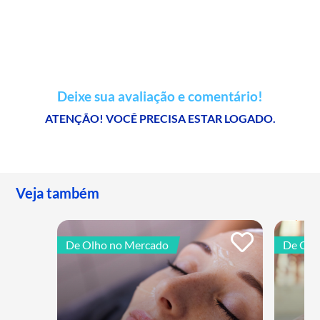
Deixe sua avaliação e comentário!
ATENÇÃO! VOCÊ PRECISA ESTAR LOGADO.
Veja também
De Olho no Mercado
De Olh