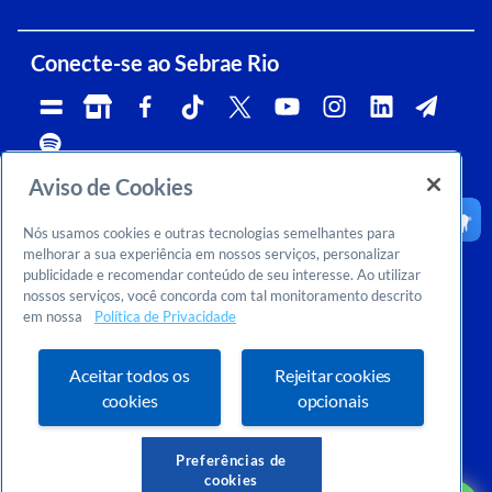
Conecte-se ao Sebrae Rio
Aviso de Cookies
Telefone:
Whatsapp e Telegram:
Horário de atendimento:
0800 570 0800
(21)96576-7825
segunda a sexta, das 9h às 18h.
Nós usamos cookies e outras tecnologias semelhantes para
Ouvidoria:
CNPJ:
Email:
rj-ouvidoria@rj.sebrae.com.br
29.737.103/0001-10
falesebraerio@rj.sebrae.com.br
melhorar a sua experiência em nossos serviços, personalizar
publicidade e recomendar conteúdo de seu interesse. Ao utilizar
Sebrae Inteligência de Mercado
nossos serviços, você concorda com tal monitoramento descrito
>
Sobre nós
em nossa
Política de Privacidade
>
Dúvidas? Consulte o FAQ
Ou entre em contato conosco:
inteligenciademercado@rj.sebrae.com.br
Aceitar todos os
Rejeitar cookies
cookies
opcionais
Preferências de
cookies