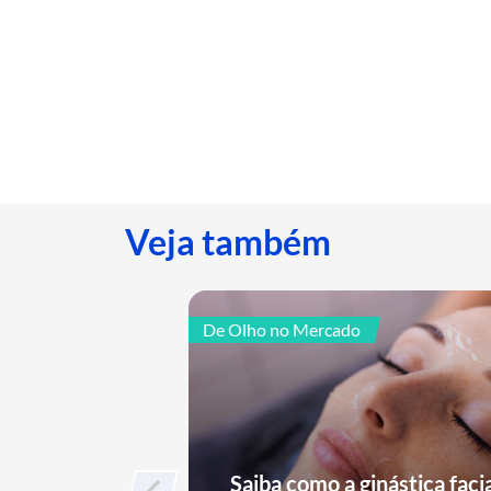
Veja também
De Olho no Mercado
Saiba como a ginástica faci