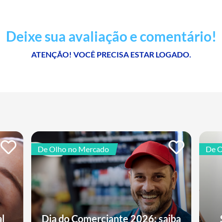
Deixe sua avaliação e comentário!
ATENÇÃO! VOCÊ PRECISA ESTAR LOGADO.
De Olho no Mercado
De O
al
Dia do Comerciante 2026: saiba