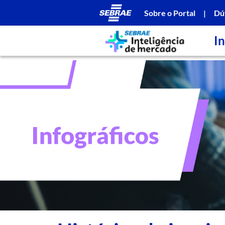
Sobre o Portal
|
Dú
In