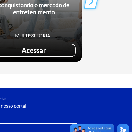
conquistando o mercado de
cohousing est
entretenimento
os hábito
MULTISSETORIAL
MULTIS
Acessar
Ac
nte.
 nosso portal: