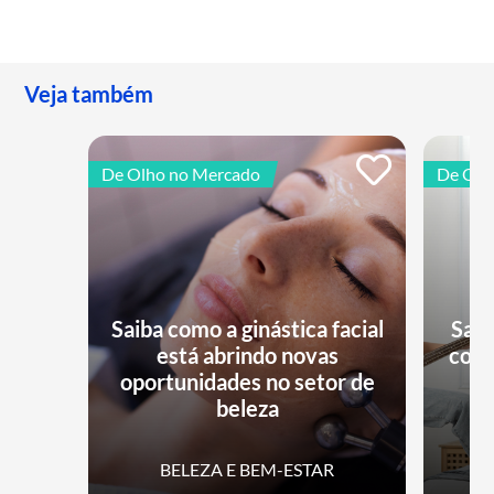
Veja também
De Olho no Mercado
De Olh
Saiba como a ginástica facial
Saib
está abrindo novas
conq
oportunidades no setor de
beleza
BELEZA E BEM-ESTAR