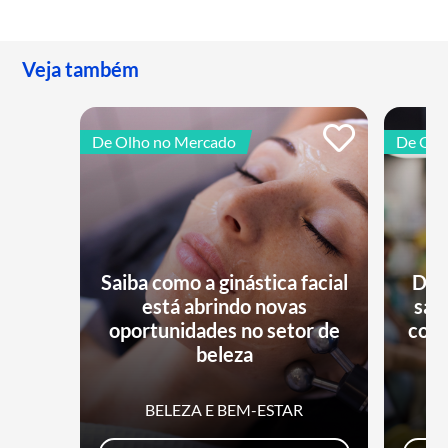
Veja também
De Olho no Mercado
De Olh
Saiba como a ginástica facial
Dia
está abrindo novas
sai
oportunidades no setor de
comé
beleza
BELEZA E BEM-ESTAR