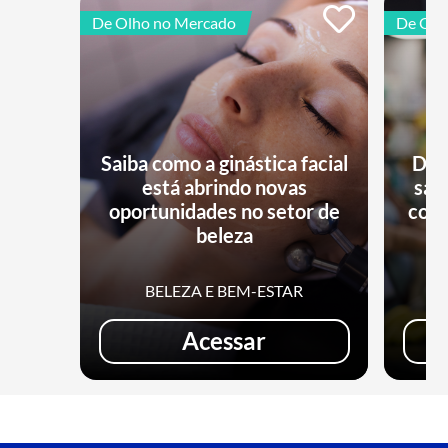
De Olho no Mercado
De Olh
Saiba como a ginástica facial
Dia
está abrindo novas
sai
oportunidades no setor de
comé
beleza
BELEZA E BEM-ESTAR
Acessar