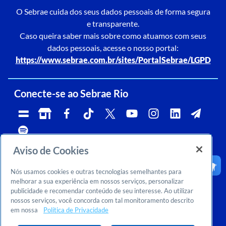
O Sebrae cuida dos seus dados pessoais de forma segura
e transparente.
Caso queira saber mais sobre como atuamos com seus
dados pessoais, acesse o nosso portal:
https://www.sebrae.com.br/sites/PortalSebrae/LGPD
Conecte-se ao Sebrae Rio
Aviso de Cookies
Telefone:
Whatsapp e Telegram:
Horário de atendimento:
0800 570 0800
(21)96576-7825
segunda a sexta, das 9h às 18h.
Nós usamos cookies e outras tecnologias semelhantes para
Ouvidoria:
CNPJ:
Email:
rj-ouvidoria@rj.sebrae.com.br
29.737.103/0001-10
falesebraerio@rj.sebrae.com.br
melhorar a sua experiência em nossos serviços, personalizar
publicidade e recomendar conteúdo de seu interesse. Ao utilizar
Sebrae Inteligência de Mercado
nossos serviços, você concorda com tal monitoramento descrito
>
Sobre nós
em nossa
Política de Privacidade
>
Dúvidas? Consulte o FAQ
Ou entre em contato conosco:
inteligenciademercado@rj.sebrae.com.br