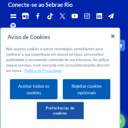
Conecte-se ao Sebrae Rio
Aviso de Cookies
Telefone:
Whatsapp e Telegram:
Horário de atendimento:
0800 570 0800
(21)96576-7825
segunda a sexta, das 9h às 18h.
Nós usamos cookies e outras tecnologias semelhantes para
Ouvidoria:
CNPJ:
Email:
rj-ouvidoria@rj.sebrae.com.br
29.737.103/0001-10
falesebraerio@rj.sebrae.com.br
melhorar a sua experiência em nossos serviços, personalizar
publicidade e recomendar conteúdo de seu interesse. Ao utilizar
Sebrae Inteligência de Mercado
nossos serviços, você concorda com tal monitoramento descrito
>
Sobre nós
em nossa
Política de Privacidade
>
Dúvidas? Consulte o FAQ
Ou entre em contato conosco:
inteligenciademercado@rj.sebrae.com.br
Aceitar todos os
Rejeitar cookies
cookies
opcionais
Preferências de
cookies
VOLTAR AO TOPO