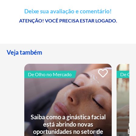
Deixe sua avaliação e comentário!
ATENÇÃO! VOCÊ PRECISA ESTAR LOGADO.
Veja também
De Olho no Mercado
De Olh
Saiba como a ginástica facial
está abrindo novas
no
oportunidades no setor de
bu