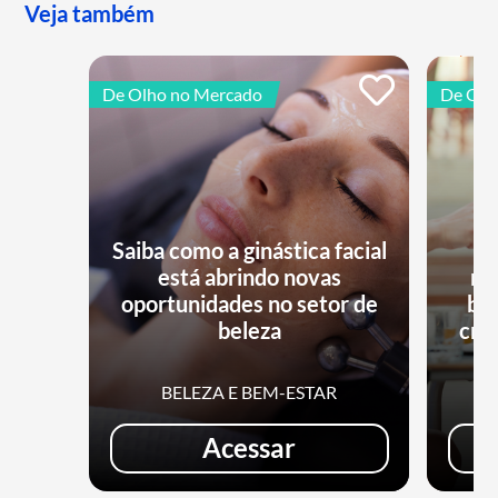
Veja também
De Olho no Mercado
De Olh
Saiba como a ginástica facial
está abrindo novas
no
oportunidades no setor de
bu
beleza
cri
BELEZA E BEM-ESTAR
Acessar