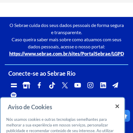
O Sebrae cuida dos seus dados pessoais de forma segura
e transparente.
Caso queira saber mais sobre como atuamos com seus
dados pessoais, acesse o nosso portal:
https://www.sebrae.com.br/sites/PortalSebrae/LGPD
Conecte-se ao Sebrae Rio
Aviso de Cookies
Telefone:
Whatsapp e Telegram:
Horário de atendimento:
0800 570 0800
(21)96576-7825
segunda a sexta, das 9h às 18h.
Nós usamos cookies e outras tecnologias semelhantes para
Ouvidoria:
CNPJ:
Email:
rj-ouvidoria@rj.sebrae.com.br
29.737.103/0001-10
falesebraerio@rj.sebrae.com.br
melhorar a sua experiência em nossos serviços, personalizar
publicidade e recomendar conteúdo de seu interesse. Ao utilizar
Sebrae Inteligência de Mercado