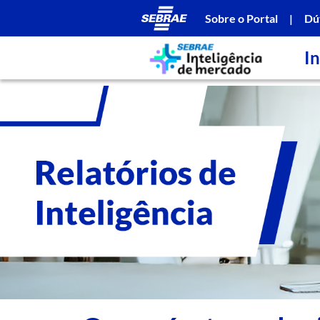
Sobre o Portal
|
Dú
In