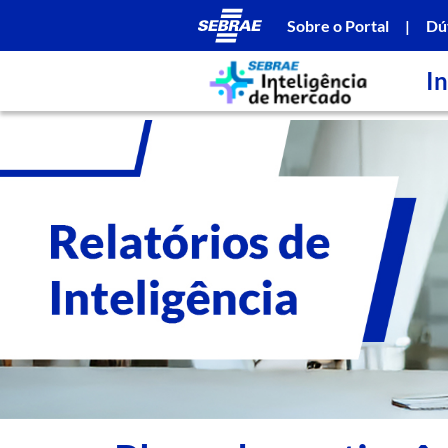
Sobre o Portal
|
Dú
In