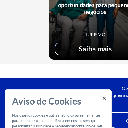
oportunidades para pequen
negócios
TURISMO
Saiba mais
O S
Caso queira s
Aviso de Cookies
Nós usamos cookies e outras tecnologias semelhantes
para melhorar a sua experiência em nossos serviços,
personalizar publicidade e recomendar conteúdo de seu