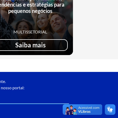
endências e estratégias para
pequenos negócios
MULTISSETORIAL
Saiba mais
nte.
 nosso portal: