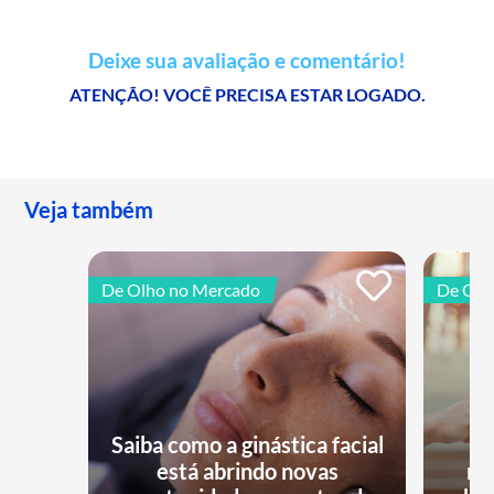
Deixe sua avaliação e comentário!
ATENÇÃO! VOCÊ PRECISA ESTAR LOGADO.
Veja também
De Olho no Mercado
De Olh
Saiba como a ginástica facial
está abrindo novas
no