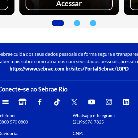
Acessar
ebrae cuida dos seus dados pessoais de forma segura e transpare
aber mais sobre como atuamos com seus dados pessoais, acesse o
https://www.sebrae.com.br/sites/PortalSebrae/LGPD
Conecte-se ao Sebrae Rio
elefone:
Whatsapp e Telegram:
0800 570 0800
(21)96576-7825
uvidoria:
CNPJ: