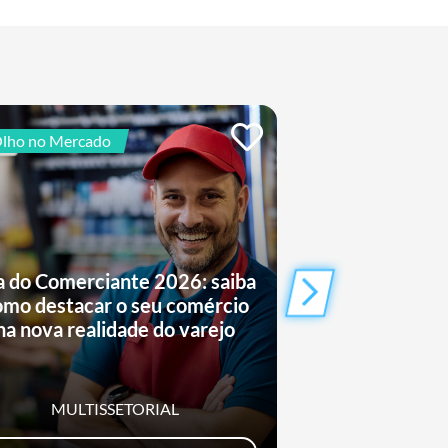
lho no Mercado
De Olho no Mercad
a do Comerciante 2026: saiba
Saiba como o
omo destacar o seu comércio
conquistand
na nova realidade do varejo
entret
MULTISSETORIAL
MULTIS