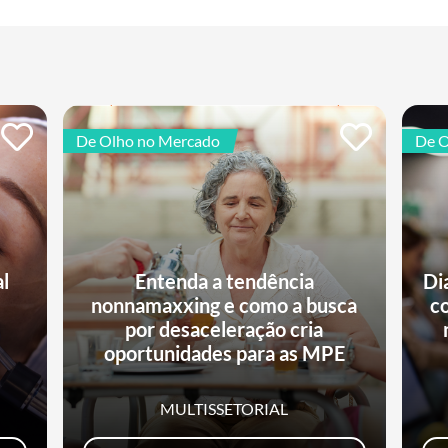
De Olho no Mercado
De O
al
Entenda a tendência
Di
nonnamaxxing e como a busca
c
e
por desaceleração cria
oportunidades para as MPE
MULTISSETORIAL