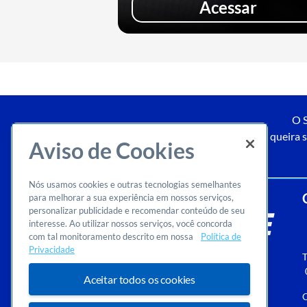
Acessar
O S
Caso queira s
Aviso de Cookies
Nós usamos cookies e outras tecnologias semelhantes
para melhorar a sua experiência em nossos serviços,
personalizar publicidade e recomendar conteúdo de seu
interesse. Ao utilizar nossos serviços, você concorda
com tal monitoramento descrito em nossa
Política de
Privacidade
T
Aceitar todos os cookies
O