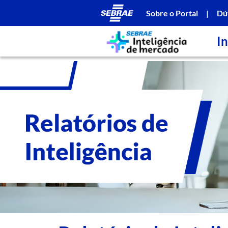
Sobre o Portal
|
Dú
In