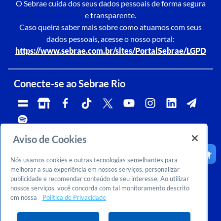
O Sebrae cuida dos seus dados pessoais de forma segura
e transparente.
Caso queira saber mais sobre como atuamos com seus
dados pessoais, acesse o nosso portal:
https://www.sebrae.com.br/sites/PortalSebrae/LGPD
Conecte-se ao Sebrae Rio
Aviso de Cookies
Telefone:
Whatsapp e Telegram:
Horário de atendimento:
0800 570 0800
(21)96576-7825
segunda a sexta, das 9h às 18h.
Nós usamos cookies e outras tecnologias semelhantes para
Ouvidoria:
CNPJ:
Email:
rj-ouvidoria@rj.sebrae.com.br
29.737.103/0001-10
falesebraerio@rj.sebrae.com.br
melhorar a sua experiência em nossos serviços, personalizar
publicidade e recomendar conteúdo de seu interesse. Ao utilizar
Sebrae Inteligência de Mercado
nossos serviços, você concorda com tal monitoramento descrito
>
Sobre nós
em nossa
Política de Privacidade
>
Dúvidas? Consulte o FAQ
Ou entre em contato conosco:
inteligenciademercado@rj.sebrae.com.br