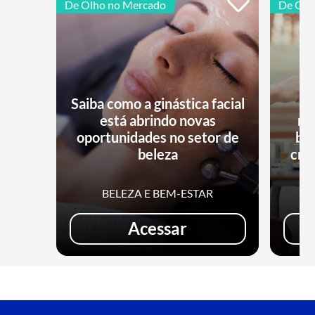
De Olho no Mercado
De Olh
Saiba como a ginástica facial
está abrindo novas
no
oportunidades no setor de
bu
beleza
cri
BELEZA E BEM-ESTAR
Acessar