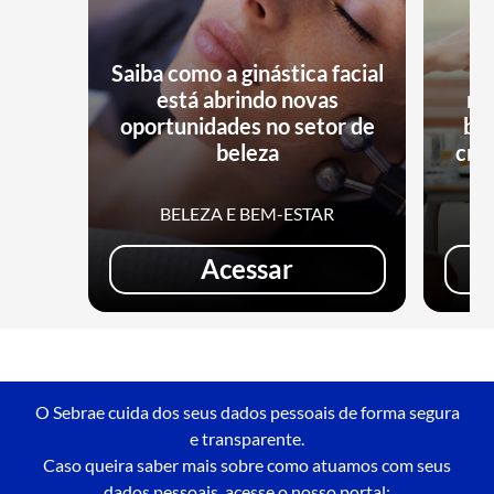
Saiba como a ginástica facial
está abrindo novas
no
oportunidades no setor de
bu
beleza
cri
BELEZA E BEM-ESTAR
Acessar
O Sebrae cuida dos seus dados pessoais de forma segura
e transparente.
Caso queira saber mais sobre como atuamos com seus
dados pessoais, acesse o nosso portal: