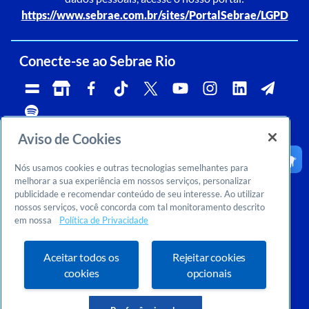
https://www.sebrae.com.br/sites/PortalSebrae/LGPD
Conecte-se ao Sebrae Rio
Aviso de Cookies
Telefone:
Whatsapp e Telegram:
Horário de atendimento:
0800 570 0800
(21)96576-7825
segunda a sexta, das 9h às 18h.
Nós usamos cookies e outras tecnologias semelhantes para
Ouvidoria:
CNPJ:
Email:
rj-ouvidoria@rj.sebrae.com.br
29.737.103/0001-10
falesebraerio@rj.sebrae.com.br
melhorar a sua experiência em nossos serviços, personalizar
publicidade e recomendar conteúdo de seu interesse. Ao utilizar
Sebrae Inteligência de Mercado
nossos serviços, você concorda com tal monitoramento descrito
>
Sobre nós
em nossa
Política de Privacidade
>
Dúvidas? Consulte o FAQ
Ou entre em contato conosco:
inteligenciademercado@rj.sebrae.com.br
Aceitar todos os
Rejeitar cookies
cookies
opcionais