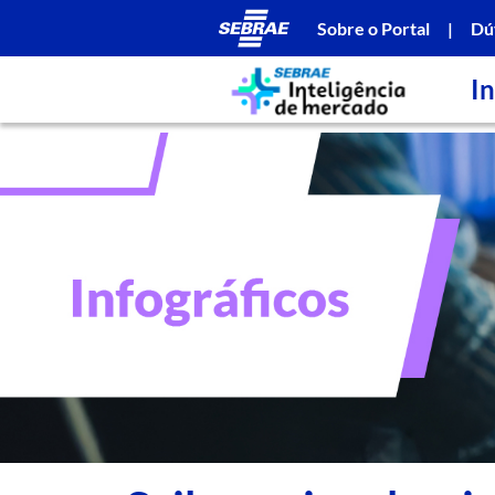
Sobre o Portal
|
Dú
In