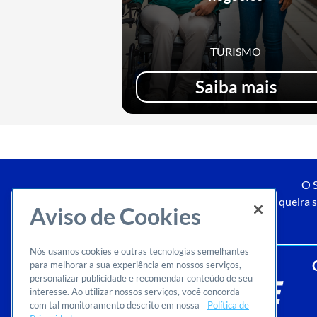
TURISMO
Saiba mais
O S
Caso queira s
Aviso de Cookies
Nós usamos cookies e outras tecnologias semelhantes
para melhorar a sua experiência em nossos serviços,
personalizar publicidade e recomendar conteúdo de seu
interesse. Ao utilizar nossos serviços, você concorda
com tal monitoramento descrito em nossa
Política de