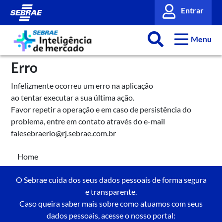
Entrar
Menu
Erro
Infelizmente ocorreu um erro na aplicação
ao tentar executar a sua última ação.
Favor repetir a operação e em caso de persistência do
problema, entre em contato através do e-mail
falesebraerio@rj.sebrae.com.br
Home
O Sebrae cuida dos seus dados pessoais de forma segura
e transparente.
Caso queira saber mais sobre como atuamos com seus
dados pessoais, acesse o nosso portal: