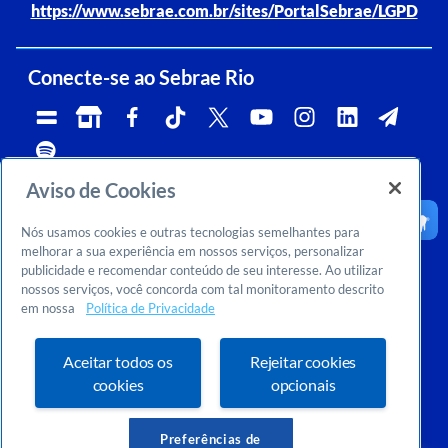
https://www.sebrae.com.br/sites/PortalSebrae/LGPD
Conecte-se ao Sebrae Rio
Aviso de Cookies
Telefone:
Whatsapp e Telegram:
Horário de atendimento:
0800 570 0800
(21)96576-7825
segunda a sexta, das 9h às 18h.
Nós usamos cookies e outras tecnologias semelhantes para
Ouvidoria:
CNPJ:
Email:
rj-ouvidoria@rj.sebrae.com.br
29.737.103/0001-10
falesebraerio@rj.sebrae.com.br
melhorar a sua experiência em nossos serviços, personalizar
publicidade e recomendar conteúdo de seu interesse. Ao utilizar
Sebrae Inteligência de Mercado
nossos serviços, você concorda com tal monitoramento descrito
>
Sobre nós
em nossa
Política de Privacidade
>
Dúvidas? Consulte o FAQ
Ou entre em contato conosco:
inteligenciademercado@rj.sebrae.com.br
Aceitar todos os
Rejeitar cookies
cookies
opcionais
Preferências de