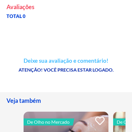
Avaliações
TOTAL 0
Deixe sua avaliação e comentário!
ATENÇÃO! VOCÊ PRECISA ESTAR LOGADO.
Veja também
De Olho no Mercado
De Olh