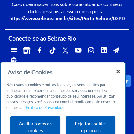
Caso queira saber mais sobre como atuamos com seus
dados pessoais, acesse o nosso portal:
https://www.sebrae.com.br/sites/PortalSebrae/LGPD
Conecte-se ao Sebrae Rio
Aviso de Cookies
Telefone:
Whatsapp e Telegram:
Horário de atendimento:
0800 570 0800
(21)96576-7825
segunda a sexta, das 9h às 18h.
Nós usamos cookies e outras tecnologias semelhantes para
Ouvidoria:
CNPJ:
Email:
rj-ouvidoria@rj.sebrae.com.br
29.737.103/0001-10
falesebraerio@rj.sebrae.com.br
melhorar a sua experiência em nossos serviços, personalizar
publicidade e recomendar conteúdo de seu interesse. Ao utilizar
Sebrae Inteligência de Mercado
nossos serviços, você concorda com tal monitoramento descrito
>
Sobre nós
em nossa
Política de Privacidade
>
Dúvidas? Consulte o FAQ
Ou entre em contato conosco:
inteligenciademercado@rj.sebrae.com.br
Aceitar todos os
Rejeitar cookies
cookies
opcionais