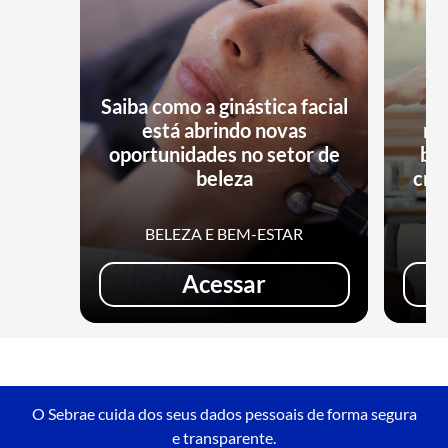
Saiba como a ginástica facial
está abrindo novas
no
oportunidades no setor de
bu
beleza
cri
BELEZA E BEM-ESTAR
Acessar
O Sebrae cuida dos seus dados pessoais de forma segura
e transparente.