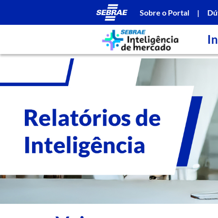
Sobre o Portal
|
Dú
In