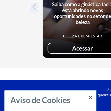
Saiba como a ginástica faci
está abrindo novas
oportunidades no setor d
beleza
BELEZA E BEM-ESTAR
Acessar
O S
Caso queira s
Aviso de Cookies