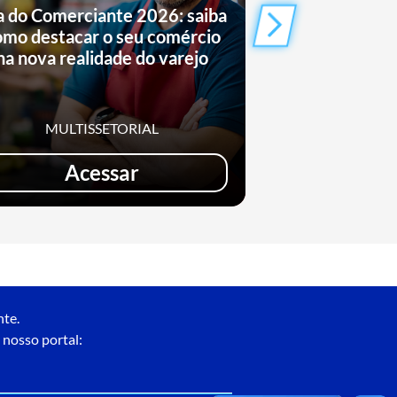
a do Comerciante 2026: saiba
Saiba como o
omo destacar o seu comércio
conquistand
na nova realidade do varejo
entret
MULTISSETORIAL
MULTIS
Acessar
Ac
nte.
 nosso portal: