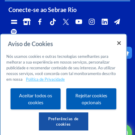
Conecte-se ao Sebrae Rio
Aviso de Cookies
Telefone:
Whatsapp e Telegram:
Horário de atendimento:
0800 570 0800
(21)96576-7825
segunda a sexta, das 9h às 18h.
Nós usamos cookies e outras tecnologias semelhantes para
Ouvidoria:
CNPJ:
Email:
rj-ouvidoria@rj.sebrae.com.br
29.737.103/0001-10
falesebraerio@rj.sebrae.com.br
melhorar a sua experiência em nossos serviços, personalizar
publicidade e recomendar conteúdo de seu interesse. Ao utilizar
Sebrae Inteligência de Mercado
nossos serviços, você concorda com tal monitoramento descrito
>
Sobre nós
em nossa
Política de Privacidade
>
Dúvidas? Consulte o FAQ
Ou entre em contato conosco:
inteligenciademercado@rj.sebrae.com.br
Aceitar todos os
Rejeitar cookies
cookies
opcionais
Preferências de
cookies