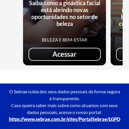
Saiba como a ginástica facial
está abrindo novas
no
oportunidades no setor de
bu
beleza
cri
BELEZA E BEM-ESTAR
Acessar
O Sebrae cuida dos seus dados pessoais de forma segura
e transparente.
Caso queira saber mais sobre como atuamos com seus
dados pessoais, acesse o nosso portal:
https://www.sebrae.com.br/sites/PortalSebrae/LGPD