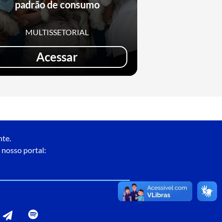
padrão de consumo
MULTISSETORIAL
MULTIS
Acessar
Ac
nte.
 nosso portal: