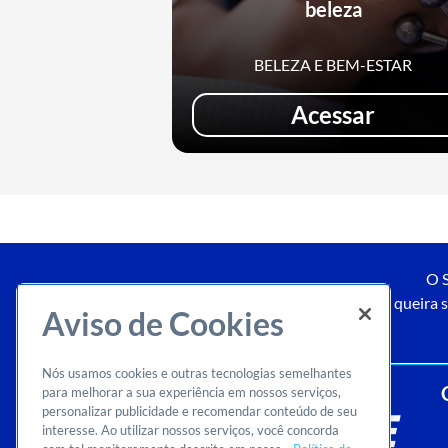
beleza
BELEZA E BEM-ESTAR
Acessar
O S
Caso queira s
Aviso de Cookies
Nós usamos cookies e outras tecnologias semelhantes
para melhorar a sua experiência em nossos serviços,
personalizar publicidade e recomendar conteúdo de seu
interesse. Ao utilizar nossos serviços, você concorda