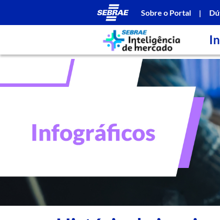
Sobre o Portal
|
Dú
In