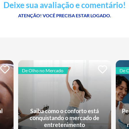
Deixe sua avaliação e comentário!
ATENÇÃO! VOCÊ PRECISA ESTAR LOGADO.
De Olho no Mercado
De O
al
Saiba como o conforto está
Pe
conquistando o mercado de
e
entretenimento