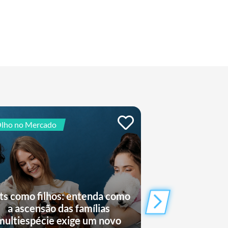
lho no Mercado
De Olho no Mercad
ts como filhos: entenda como
Saiba como 
a ascensão das famílias
cohousing est
multiespécie exige um novo
os hábito