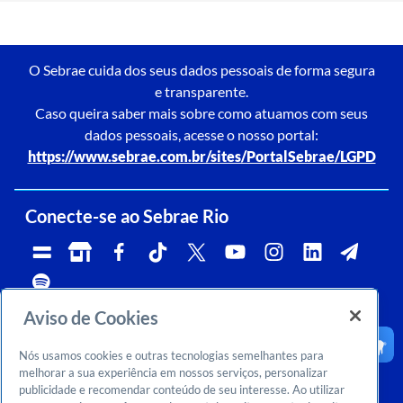
O Sebrae cuida dos seus dados pessoais de forma segura
e transparente.
Caso queira saber mais sobre como atuamos com seus
dados pessoais, acesse o nosso portal:
https://www.sebrae.com.br/sites/PortalSebrae/LGPD
Conecte-se ao Sebrae Rio
Aviso de Cookies
Telefone:
Whatsapp e Telegram:
Horário de atendimento:
0800 570 0800
(21)96576-7825
segunda a sexta, das 9h às 18h.
Nós usamos cookies e outras tecnologias semelhantes para
Ouvidoria:
CNPJ:
Email:
rj-ouvidoria@rj.sebrae.com.br
29.737.103/0001-10
falesebraerio@rj.sebrae.com.br
melhorar a sua experiência em nossos serviços, personalizar
publicidade e recomendar conteúdo de seu interesse. Ao utilizar
Sebrae Inteligência de Mercado