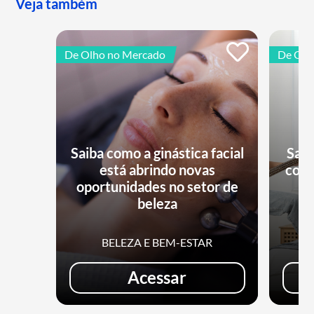
Veja também
De Olho no Mercado
De Olh
Saiba como a ginástica facial
Saib
está abrindo novas
conq
oportunidades no setor de
beleza
BELEZA E BEM-ESTAR
Acessar