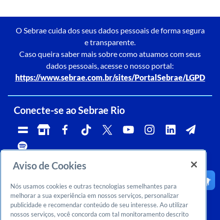
O Sebrae cuida dos seus dados pessoais de forma segura
e transparente.
Caso queira saber mais sobre como atuamos com seus
dados pessoais, acesse o nosso portal:
https://www.sebrae.com.br/sites/PortalSebrae/LGPD
Conecte-se ao Sebrae Rio
Aviso de Cookies
Telefone:
Whatsapp e Telegram:
Horário de atendimento:
0800 570 0800
(21)96576-7825
segunda a sexta, das 9h às 18h.
Nós usamos cookies e outras tecnologias semelhantes para
Ouvidoria:
CNPJ:
Email:
rj-ouvidoria@rj.sebrae.com.br
29.737.103/0001-10
falesebraerio@rj.sebrae.com.br
melhorar a sua experiência em nossos serviços, personalizar
publicidade e recomendar conteúdo de seu interesse. Ao utilizar
Sebrae Inteligência de Mercado
nossos serviços, você concorda com tal monitoramento descrito