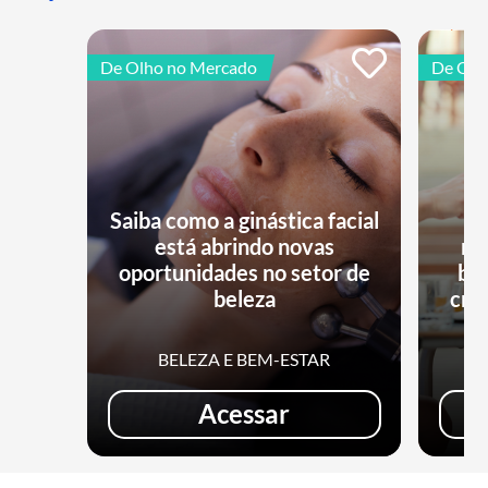
De Olho no Mercado
De Olh
Saiba como a ginástica facial
está abrindo novas
no
oportunidades no setor de
bu
beleza
cri
BELEZA E BEM-ESTAR
Acessar