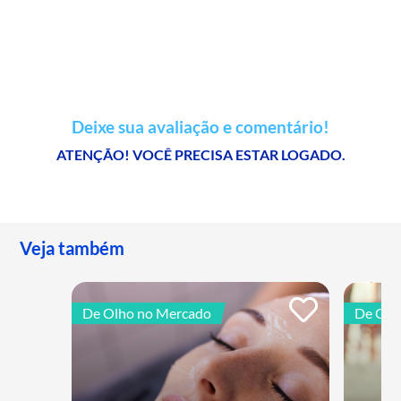
Deixe sua avaliação e comentário!
ATENÇÃO! VOCÊ PRECISA ESTAR LOGADO.
Veja também
De Olho no Mercado
De Olh