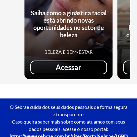
Saiba como a ginástica facial
está abrindo novas
no
oportunidades no setor de
bu
beleza
cri
BELEZA E BEM-ESTAR
Acessar
O Sebrae cuida dos seus dados pessoais de forma segura
e transparente.
Caso queira saber mais sobre como atuamos com seus
dados pessoais, acesse o nosso portal:
https://www.sebrae.com.br/sites/PortalSebrae/LGPD