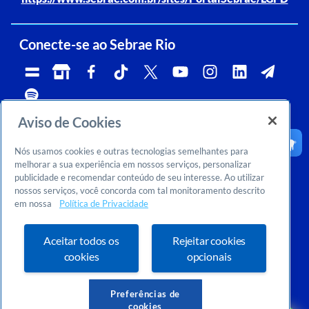
Conecte-se ao Sebrae Rio
Aviso de Cookies
Telefone:
Whatsapp e Telegram:
Horário de atendimento:
0800 570 0800
(21)96576-7825
segunda a sexta, das 9h às 18h.
Nós usamos cookies e outras tecnologias semelhantes para
Ouvidoria:
CNPJ:
Email:
rj-ouvidoria@rj.sebrae.com.br
29.737.103/0001-10
falesebraerio@rj.sebrae.com.br
melhorar a sua experiência em nossos serviços, personalizar
publicidade e recomendar conteúdo de seu interesse. Ao utilizar
Sebrae Inteligência de Mercado
nossos serviços, você concorda com tal monitoramento descrito
>
Sobre nós
em nossa
Política de Privacidade
>
Dúvidas? Consulte o FAQ
Ou entre em contato conosco:
inteligenciademercado@rj.sebrae.com.br
Aceitar todos os
Rejeitar cookies
cookies
opcionais
Preferências de
cookies