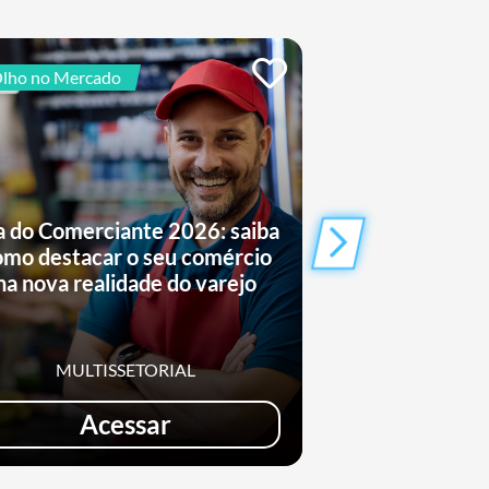
lho no Mercado
De Olho no Mercad
a do Comerciante 2026: saiba
Saiba como o
omo destacar o seu comércio
conquistand
na nova realidade do varejo
entret
MULTISSETORIAL
MULTIS
Acessar
Ac