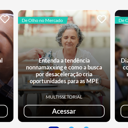
De Olho no Mercado
De O
al
Entenda a tendência
Di
nonnamaxxing e como a busca
c
e
por desaceleração cria
oportunidades para as MPE
MULTISSETORIAL
Acessar