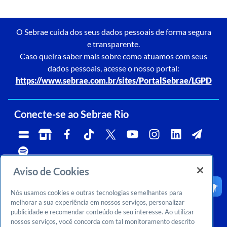
O Sebrae cuida dos seus dados pessoais de forma segura
e transparente.
Caso queira saber mais sobre como atuamos com seus
dados pessoais, acesse o nosso portal:
https://www.sebrae.com.br/sites/PortalSebrae/LGPD
Conecte-se ao Sebrae Rio
Aviso de Cookies
Telefone:
Whatsapp e Telegram:
Horário de atendimento:
0800 570 0800
(21)96576-7825
segunda a sexta, das 9h às 18h.
Nós usamos cookies e outras tecnologias semelhantes para
Ouvidoria:
CNPJ:
Email:
rj-ouvidoria@rj.sebrae.com.br
29.737.103/0001-10
falesebraerio@rj.sebrae.com.br
melhorar a sua experiência em nossos serviços, personalizar
publicidade e recomendar conteúdo de seu interesse. Ao utilizar
Sebrae Inteligência de Mercado
nossos serviços, você concorda com tal monitoramento descrito