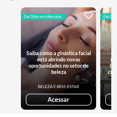
De Olho no Mercado
De Olh
Saiba como a ginástica facial
está abrindo novas
no
oportunidades no setor de
bu
beleza
cri
BELEZA E BEM-ESTAR
Acessar