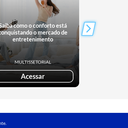
Saiba como o conforto está
Turismo Acessí
conquistando o mercado de
oportunidade
entretenimento
neg
MULTISSETORIAL
TU
Acessar
Saib
nte.