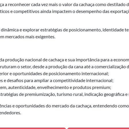
a reconhecer cada vez mais o valor da cachaça como destilado de
ísticos e competitivos ainda impactem o desempenho das exportaçõe
inâmica e explorar estratégias de posicionamento, identidade te
em mercados mais exigentes.
da produção nacional de cachaça e sua importância para a economi
truturam o setor, desde a produção da cana até a comercialização 
erior e oportunidades de posicionamento internacional;
 e desafios para ampliar a competitividade internacional;
gem, autenticidade, envelhecimento e produtos premium;
tratégias de premiumização, turismo rural, indicação geográfica e s
endências e oportunidades do mercado da cachaça, entendendo como 
eendedores.