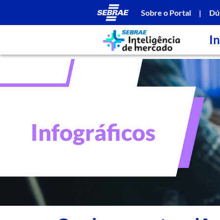
Sobre o Portal
|
Dú
In