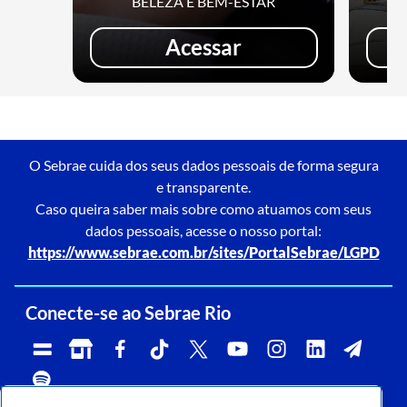
BELEZA E BEM-ESTAR
Acessar
O Sebrae cuida dos seus dados pessoais de forma segura
e transparente.
Caso queira saber mais sobre como atuamos com seus
dados pessoais, acesse o nosso portal:
https://www.sebrae.com.br/sites/PortalSebrae/LGPD
Conecte-se ao Sebrae Rio