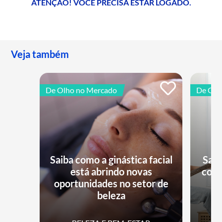
ATENÇÃO! VOCÊ PRECISA ESTAR LOGADO.
Veja também
De Olho no Mercado
De Olh
Saiba como a ginástica facial
Saib
está abrindo novas
conq
oportunidades no setor de
beleza